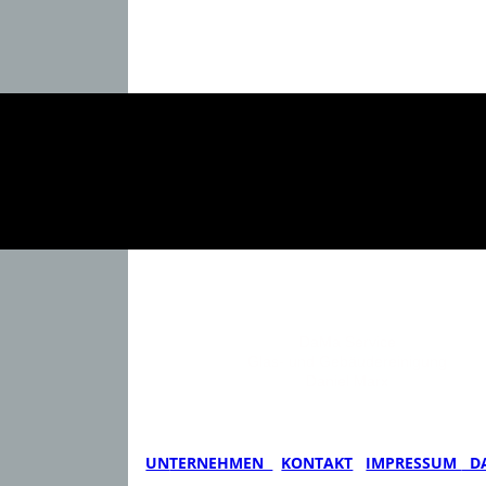
DaMa Service
Glas- und Gebäudereinigung
Daniel Marx
UN
TERNEHMEN
KONTAKT
IMPRESSUM
DA