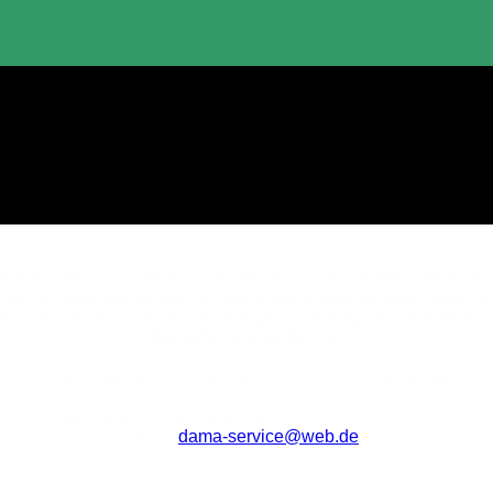
ehmen, welches seit über 30 Jahren seine Kunden mit eine
um die Reinigung steht Ihnen unser Expertenteam jederzeit
skret reinigt, sind Sie bei uns genau richtig. Kontaktieren
oder rufen Sie einfach an.
 werden im Landkreis Oberhavel und Berlin Nord gerne für Sie tä
Kontaktieren Sie uns unter Tel.: +49 (0) 173 46 88 157
oder
dama-service@web.de