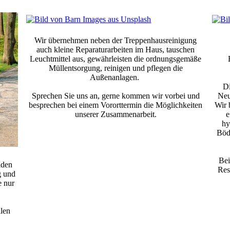
Wir übernehmen neben der Treppenhausreinigung
auch kleine Reparaturarbeiten im Haus, tauschen
Leuchtmittel aus, gewährleisten die ordnungsgemäße
Müllentsorgung, reinigen und pflegen die
Außenanlagen.
Di
Sprechen Sie uns an, gerne kommen wir vorbei und
Neu
besprechen bei einem Vororttermin die Möglichkeiten
Wir 
unserer Zusammenarbeit.
e
hy
Böd
Bei
iden
Res
g und
e nur
llen