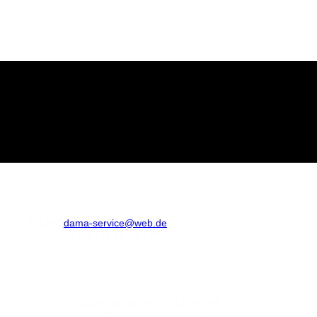
E-Mail:
dama-service@web.de
Tel.: +49 (0) 173 46 88 157
© 2024 DaMa Service Glas- und
Gebäudereinigung Daniel Marx